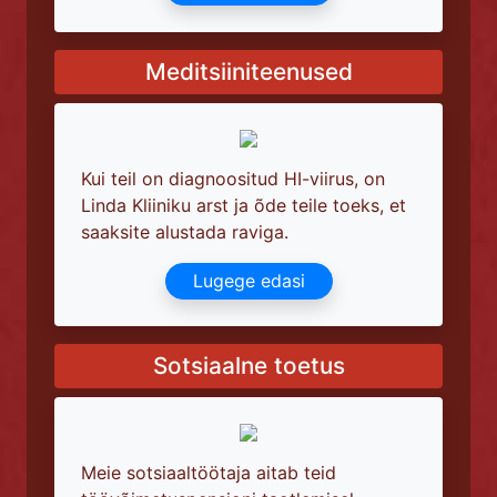
Meditsiiniteenused
Kui teil on diagnoositud HI-viirus, on
Linda Kliiniku arst ja õde teile toeks, et
saaksite alustada raviga.
Lugege edasi
Sotsiaalne toetus
Meie sotsiaaltöötaja aitab teid