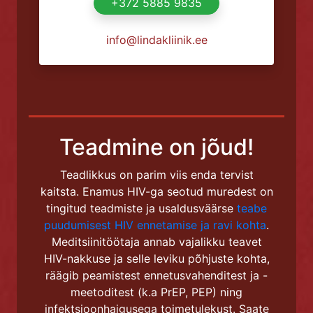
+372 5885 9835
info@lindakliinik.ee
Teadmine on jõud!
Teadlikkus on parim viis enda tervist
kaitsta. Enamus HIV-ga seotud muredest on
tingitud teadmiste ja usaldusväärse
teabe
puudumisest HIV ennetamise ja ravi kohta
.
Meditsiinitöötaja annab vajalikku teavet
HIV-nakkuse ja selle leviku põhjuste kohta,
räägib peamistest ennetusvahenditest ja -
meetoditest (k.a PrEP, PEP) ning
infektsioonhaigusega toimetulekust. Saate