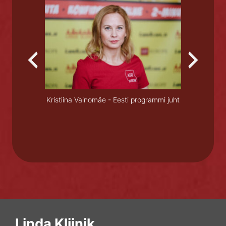
te arst
Olesya Re
Kristiina Vainomäe - Eesti programmi juht
Linda Kliinik