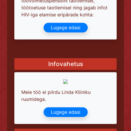
töövõimetuspensioni taotlemisel,
töötoetuse taotlemisel ning jagab infot
HIV-iga elamise eripärade kohta:
Lugege edasi
Infovahetus
Meie töö ei piirdu Linda Kliiniku
ruumidega.
Lugege edasi