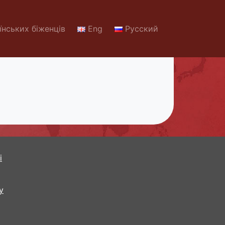
їнських біженців
Eng
Русский
і
y