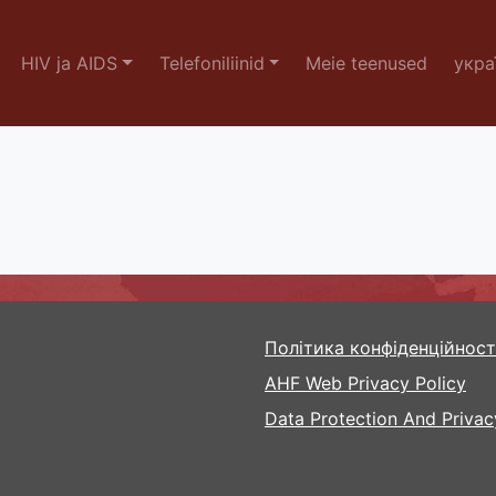
HIV ja AIDS
Telefoniliinid
Meie teenused
укра
Політика конфіденційност
AHF Web Privacy Policy
Data Protection And Privac